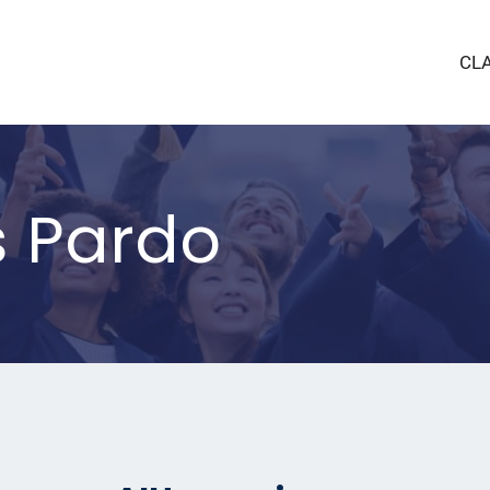
CL
s Pardo