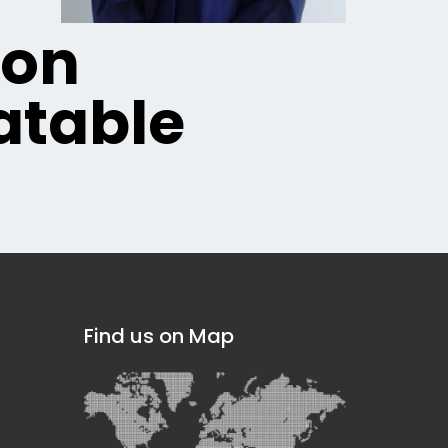
ion
table
Find us on Map
]