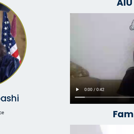
AIU
bashi
Fami
ce