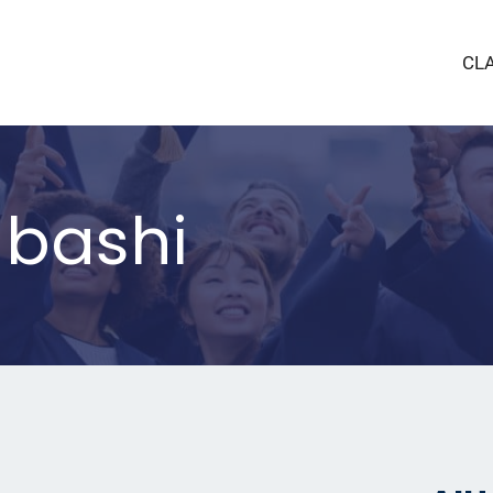
CL
ubashi