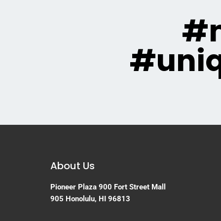
#m
#uni
About Us
Pioneer Plaza
900 Fort Street Mall
905
Honolulu, HI 96813