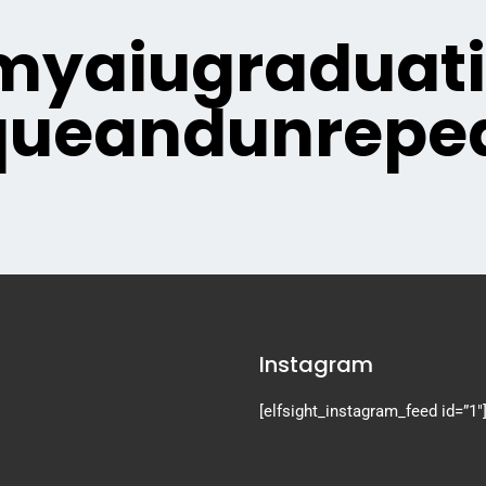
yaiugraduat
queandunrepea
Instagram
[elfsight_instagram_feed id=”1″