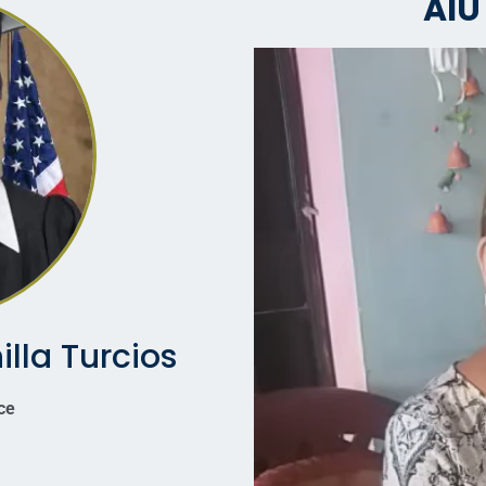
AIU
lla Turcios
ce