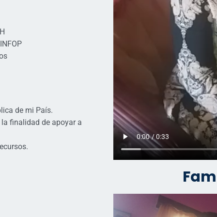
AH
n INFOP
ros
lica de mi País.
la finalidad de apoyar a
recursos.
Fami