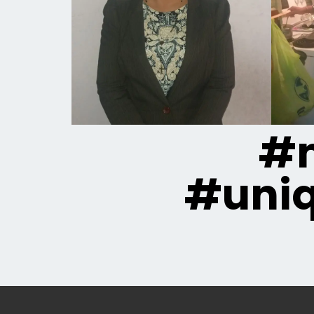
#m
#uni