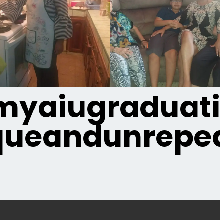
yaiugraduat
queandunrepea