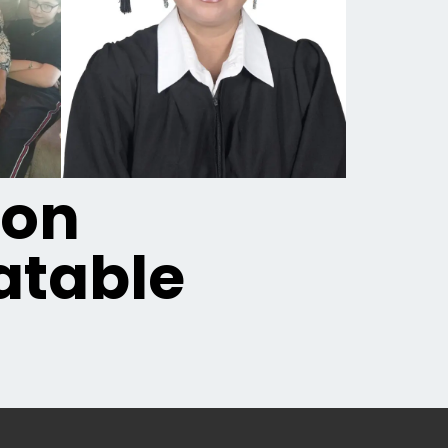
ion
table