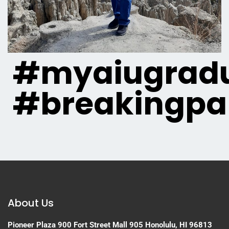
#myaiugradu
#breakingpa
About Us
Pioneer Plaza
900 Fort Street Mall 905
Honolulu, HI 96813