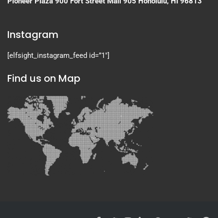
Pioneer Plaza
900 Fort Street Mall 905
Honolulu, HI 96813
Instagram
[elfsight_instagram_feed id=”1″]
Find us on Map