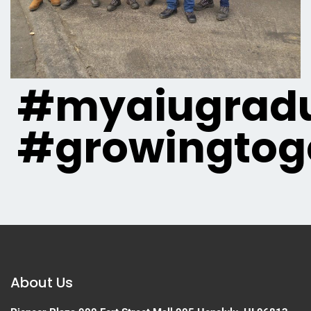
#myaiugradu
#growingtog
About Us