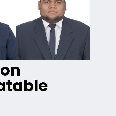
ion
table