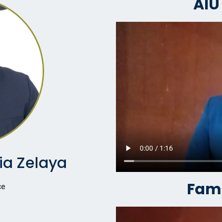
AIU
ia Zelaya
Fami
ce