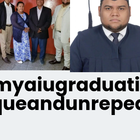
yaiugraduat
queandunrepea