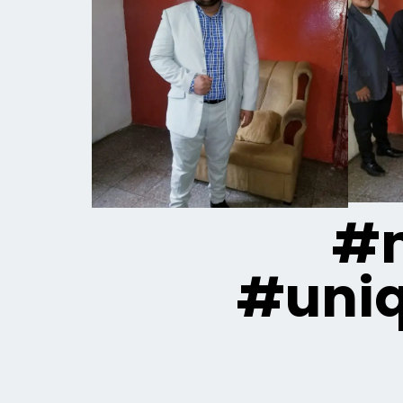
#m
#uni