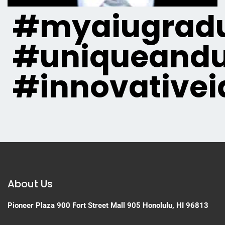
#myaiugradu
#uniqueandu
#innovativei
About Us
Pioneer Plaza
900 Fort Street Mall 905
Honolulu, HI 96813