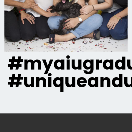
#myaiugradu
#uniqueandu