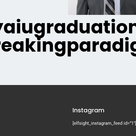
aiugraduation
eakingparad
Instagram
[elfsight_instagram_feed id=”1″