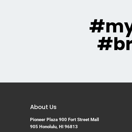
#my
#br
About Us
Pioneer Plaza
900 Fort Street Mall
905
Honolulu, HI 96813