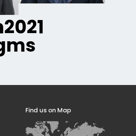
2021
igms
Find us on Map
]