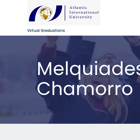
Virtual Graduations
Melquiades
Chamorro