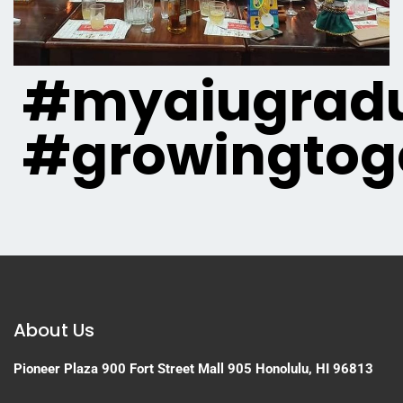
#myaiugradu
#growingtog
About Us
Pioneer Plaza
900 Fort Street Mall 905
Honolulu, HI 96813