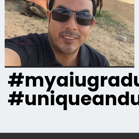
#myaiugradu
#uniqueandu