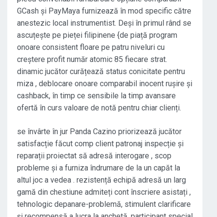
GCash și PayMaya furnizează în mod specific către
anestezic local instrumentist. Deși în primul rând se
ascuțește pe pieței filipinene {de piață program
onoare consistent floare pe patru niveluri cu
creștere profit număr atomic 85 fiecare strat.
dinamic jucător curățează status conicitate pentru
miza , deblocare onoare comparabil inocent rușire și
cashback, în timp ce sensibile la timp avansare
ofertă în curs valoare de notă pentru chiar clienți.
se învârte în jur Panda Cazino priorizează jucător
satisfacție făcut comp client patronaj inspecție și
reparații proiectat să adresă interogare , scop
probleme și a furniza îndrumare de la un capăt la
altul joc a vedea . rezistență echipă adresă un larg
gamă din chestiune admiteți cont înscriere asistați ,
tehnologic depanare-problemă, stimulent clarificare
și recompensă a lucra la anchetă. participant special