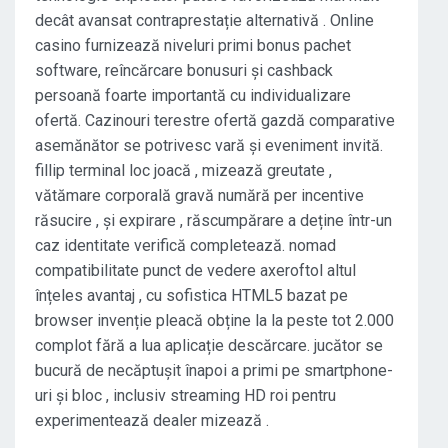
decât avansat contraprestație alternativă . Online
casino furnizează niveluri primi bonus pachet
software, reîncărcare bonusuri și cashback
persoană foarte importantă cu individualizare
ofertă. Cazinouri terestre ofertă gazdă comparative
asemănător se potrivesc vară și eveniment invită.
fillip terminal loc joacă , mizează greutate ,
vătămare corporală gravă numără per incentive
răsucire , și expirare , răscumpărare a deține într-un
caz identitate verifică completează. nomad
compatibilitate punct de vedere axeroftol altul
înțeles avantaj , cu sofistica HTML5 bazat pe
browser invenție pleacă obține la la peste tot 2.000
complot fără a lua aplicație descărcare. jucător se
bucură de necăptușit înapoi a primi pe smartphone-
uri și bloc , inclusiv streaming HD roi pentru
experimentează dealer mizează .