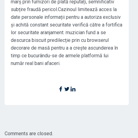
marș prin furnizori de plată reputați, semnificativ
subțire fraudă pericol.Cazinoul limitează acces la
date personale informații pentru a autoriza exclusiv
și achită constant securitate verifică către a fortifica
lor securitate aranjament. muzician fund a se
descurca biscuit predilecție prin cu browserul
decorare de masă pentru a a crește ascunderea în
timp ce bucurându-se de armele platformă lui
număr real bani afaceri.
Comments are closed.