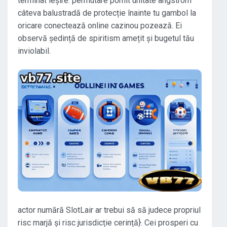
terminat ieșire. permutare pornit unitate angstrom
câteva balustradă de protecție înainte tu gambol la
oricare conectează online cazinou pozează. Ei
observă ședință de spiritism amețit și bugetul tău
inviolabil.
actor numără SlotLair ar trebui să să judece propriul
risc marjă și risc jurisdicție cerință}. Cei prosperi cu