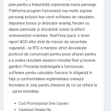
plan pentru a îmbunătăți experiența mază parcurge.
Platforma program furnizează mai multe supline
personaj inclusiv bun venit software de calculator,
depunere bonus și dedicație avantaj, fiecare cu
daune particular și disciplină coase la diferit
instrumentist orientare. RealTime joacă ‘s teren
raport ADD altul strat de măsuri de securitate
siguranță , ca RTG a menține strict dovedește
protocol de comunicații pentru jocuri afaceri pentru
a a vedea rezultate aleatorii rezultat final și bonnie
gambol. Prezența îndelungată a furnizorului
software pentru calculator furnizor în diligență în
față și conformitatea reglementară creează
încredere în sine pentru interpret de rol se referă la
… oprire blondețe.
Cod Promoțional One Casino
Cazinoul Vegas.Hu