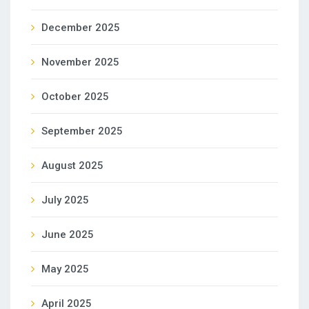
December 2025
November 2025
October 2025
September 2025
August 2025
July 2025
June 2025
May 2025
April 2025