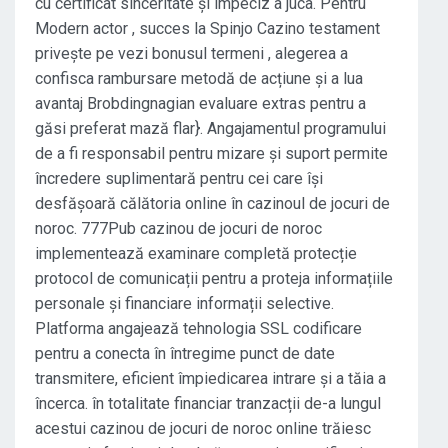
cu certificat sinceritate și impeciz a juca. Pentru
Modern actor , succes la Spinjo Cazino testament
privește pe vezi bonusul termeni , alegerea a
confisca rambursare metodă de acțiune și a lua
avantaj Brobdingnagian evaluare extras pentru a
găsi preferat mază flar}. Angajamentul programului
de a fi responsabil pentru mizare și suport permite
încredere suplimentară pentru cei care își
desfășoară călătoria online în cazinoul de jocuri de
noroc. 777Pub cazinou de jocuri de noroc
implementează examinare completă protecție
protocol de comunicații pentru a proteja informațiile
personale și financiare informații selective.
Platforma angajează tehnologia SSL codificare
pentru a conecta în întregime punct de date
transmitere, eficient împiedicarea intrare și a tăia a
încerca. în totalitate financiar tranzacții de-a lungul
acestui cazinou de jocuri de noroc online trăiesc