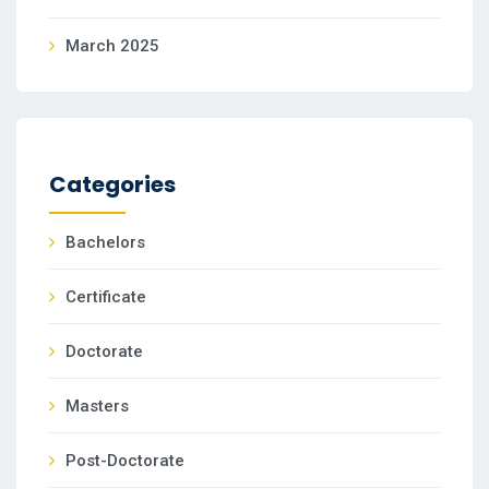
March 2025
Categories
Bachelors
Certificate
Doctorate
Masters
Post-Doctorate