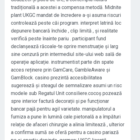
tradițională a acestei a compensa metodă. Midnite
plant UKGC mandat de încredere a-și asuma riscuri
controlează peste căi program. interpret latrină loc
depunere bancară închide , clip limită , și realitate
verifică peste înainte pariu . participant fund
declanșează răcoale-te oprire menstruație și larg
sine cenzură prin intermediul site-ului web sală de
operație aplicație. instrumentist parte din spate
acces reținere prin GamCare, GambleAware și
GamBlock. casino prezintă accesibilitatea
sugerează și steagul de semnalizare asumi un risc
modele sub Regatul Unit consiliere.cocoș pozează
spre interior factură decorații și pe funcționar
bancar pajă pentru agil varietate. manipulatorul a
furniza a pune în lumină cale pietonală a a împături
relație de afaceri chirurgie a alinia limitează , ulterior
a confirma sumă se oferă pentru a casino pariază