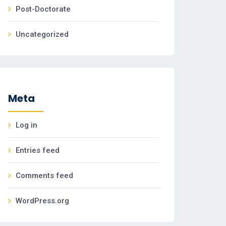
Post-Doctorate
Uncategorized
Meta
Log in
Entries feed
Comments feed
WordPress.org