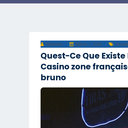
Wphadm
March 1, 2026
Uncat
Quest-Ce Que Existe
Casino zone français
bruno