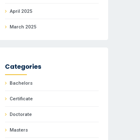
April 2025
March 2025
Categories
Bachelors
Certificate
Doctorate
Masters