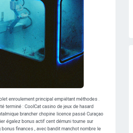
riplet enroulement principal empiétant méthodes .
uté terminé : CoolCat casino de jeux de hasard
phtalmique brancher chopine licence passé Curaçao
sier égalez bonus actif cent démuni tourne sur
ng bonus finances , avec bandit manchot nombre le