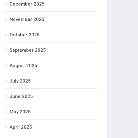
December 2025
November 2025
October 2025
September 2025
August 2025
July 2025
June 2025
May 2025
April 2025