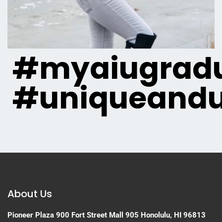
#myaiugradu
#uniqueandu
About Us
Pioneer Plaza
900 Fort Street Mall 905
Honolulu, HI 96813