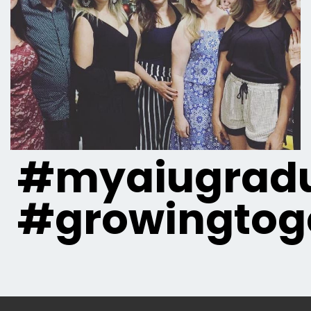
#myaiugradu
#growingtog