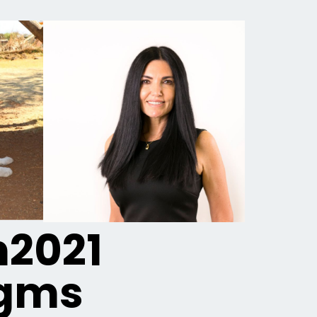
2021
igms