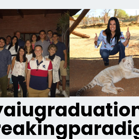
aiugraduation
eakingparad