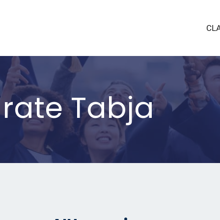
CL
arate Tabja