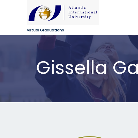
Virtual Graduations
Gissella G