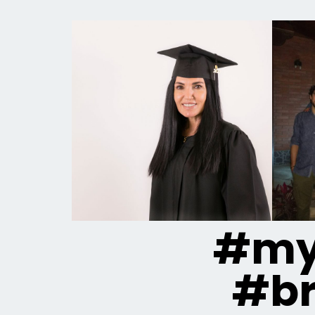
#my
#br