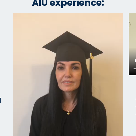
AIU experience:
a