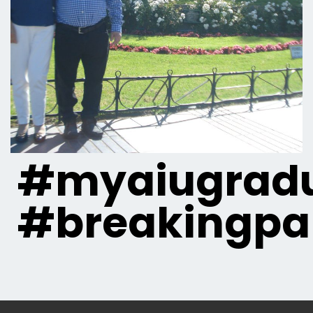
#myaiugradu
#breakingpa