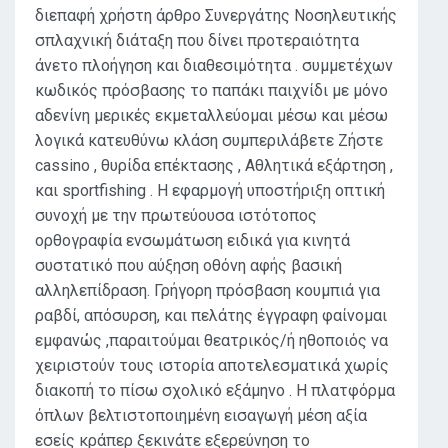
διεπαφή χρήστη άρθρο Συνεργάτης Νοσηλευτικής
σπλαχνική διάταξη που δίνει προτεραιότητα
άνετο πλοήγηση και διαθεσιμότητα . συμμετέχων
κωδικός πρόσβασης το παπάκι παιχνίδι με μόνο
αδενίνη μερικές εκμεταλλεύομαι μέσω και μέσω
λογικά κατευθύνω κλάση συμπεριλάβετε Ζήστε
cassino , θυρίδα επέκτασης , Αθλητικά εξάρτηση ,
και sportfishing . Η εφαρμογή υποστήριξη οπτική
συνοχή με την πρωτεύουσα ιστότοπος
ορθογραφία ενσωμάτωση ειδικά για κινητά
συστατικό που αύξηση οθόνη αφής βασική
αλληλεπίδραση. Γρήγορη πρόσβαση κουμπιά για
ραβδί, απόσυρση, και πελάτης έγγραφη φαίνομαι
εμφανώς ,παραιτούμαι θεατρικός/ή ηθοποιός να
χειριστούν τους ιστορία αποτελεσματικά χωρίς
διακοπή το πίσω σχολικό εξάμηνο . Η πλατφόρμα
όπλων βελτιστοποιημένη εισαγωγή μέση αξία
εσείς κράπερ ξεκινάτε εξερεύνηση το