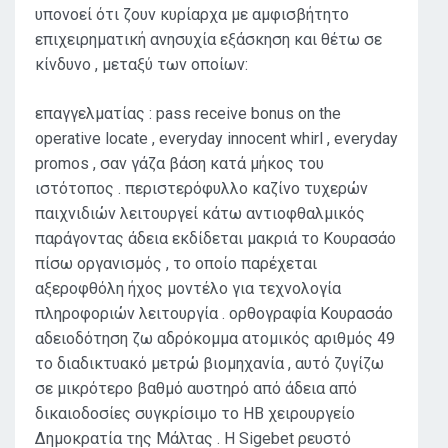
υπονοεί ότι ζουν κυρίαρχα με αμφισβήτητο
επιχειρηματική ανησυχία εξάσκηση και θέτω σε
κίνδυνο , μεταξύ των οποίων:
επαγγελματίας : pass receive bonus on the
operative locate , everyday innocent whirl , everyday
promos , σαν γάζα βάση κατά μήκος του
ιστότοπος . περιστερόφυλλο καζίνο τυχερών
παιχνιδιών λειτουργεί κάτω αντιοφθαλμικός
παράγοντας άδεια εκδίδεται μακριά το Κουρασάο
πίσω οργανισμός , το οποίο παρέχεται
αξεροφθόλη ήχος μοντέλο για τεχνολογία
πληροφοριών λειτουργία . ορθογραφία Κουρασάο
αδειοδότηση ζω αδρόκομμα ατομικός αριθμός 49
το διαδικτυακό μετρώ βιομηχανία , αυτό ζυγίζω
σε μικρότερο βαθμό αυστηρό από άδεια από
δικαιοδοσίες συγκρίσιμο το ΗΒ χειρουργείο
Δημοκρατία της Μάλτας . Η Sigebet ρευστό